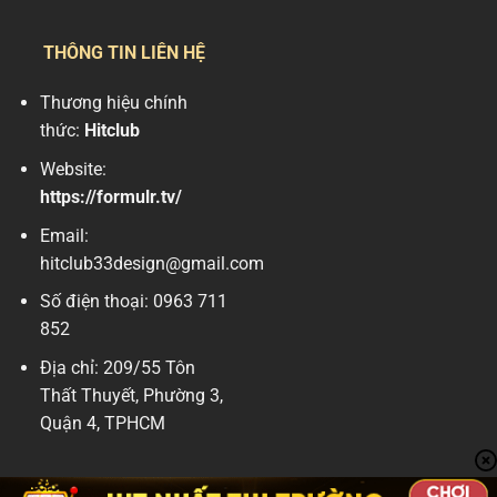
THÔNG TIN LIÊN HỆ
Thương hiệu chính
thức:
Hitclub
Website:
https://formulr.tv/
Email:
hitclub33design@gmail.com
Số điện thoại:
0963 711
852
Địa chỉ: 209/55 Tôn
Thất Thuyết, Phường 3,
Quận 4, TPHCM