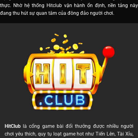
thực. Nhờ hệ thống Hitclub vận hành ổn định, nền tảng này
đang thu hút sự quan tâm của đông đảo người chơi.
HitClub
là cổng game bài đổi thưởng được nhiều người
chơi yêu thích, quy tụ loạt game hot như Tiến Lên, Tài Xỉu,