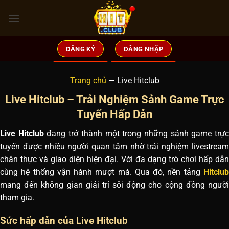
Bỏ
qua
nội
dung
ĐĂNG KÝ
ĐĂNG NHẬP
Trang chủ
—
Live Hitclub
Live Hitclub – Trải Nghiệm Sảnh Game Trực
Tuyến Hấp Dẫn
Live Hitclub
đang trở thành một trong những sảnh game trự
tuyến được nhiều người quan tâm nhờ trải nghiệm livestream
chân thực và giao diện hiện đại. Với đa dạng trò chơi hấp dẫn
cùng hệ thống vận hành mượt mà. Qua đó, nền tảng
Hitclub
mang đến không gian giải trí sôi động cho cộng đồng người
tham gia.
Sức hấp dẫn của Live Hitclub