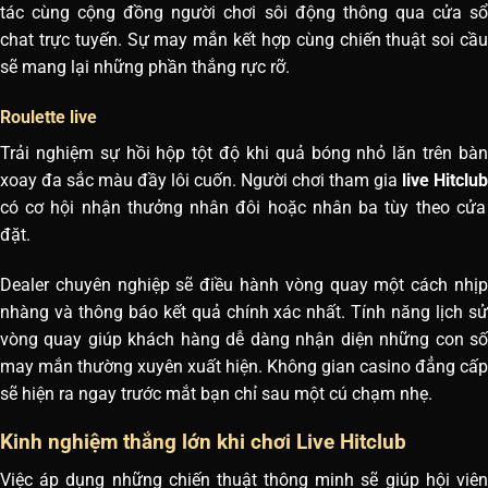
tác cùng cộng đồng người chơi sôi động thông qua cửa sổ
chat trực tuyến. Sự may mắn kết hợp cùng chiến thuật soi cầu
sẽ mang lại những phần thắng rực rỡ.
Roulette live
Trải nghiệm sự hồi hộp tột độ khi quả bóng nhỏ lăn trên bàn
xoay đa sắc màu đầy lôi cuốn. Người chơi tham gia
live Hitclub
có cơ hội nhận thưởng nhân đôi hoặc nhân ba tùy theo cửa
đặt.
Dealer chuyên nghiệp sẽ điều hành vòng quay một cách nhịp
nhàng và thông báo kết quả chính xác nhất. Tính năng lịch sử
vòng quay giúp khách hàng dễ dàng nhận diện những con số
may mắn thường xuyên xuất hiện. Không gian casino đẳng cấp
sẽ hiện ra ngay trước mắt bạn chỉ sau một cú chạm nhẹ.
Kinh nghiệm thắng lớn khi chơi Live Hitclub
Việc áp dụng những chiến thuật thông minh sẽ giúp hội viên