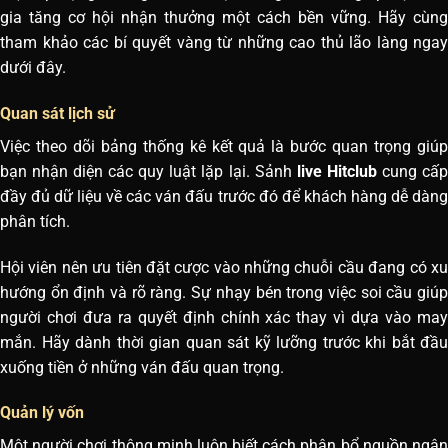
gia tăng cơ hội nhận thưởng một cách bền vững. Hãy cùng
tham khảo các bí quyết vàng từ những cao thủ lão làng ngay
dưới đây.
Quan sát lịch sử
Việc theo dõi bảng thống kê kết quả là bước quan trọng giúp
bạn nhận diện các quy luật lặp lại. Sảnh
live Hitclub
cung cấ
đầy đủ dữ liệu về các ván đấu trước đó để khách hàng dễ dàng
phân tích.
Hội viên nên ưu tiên đặt cược vào những chuỗi cầu đang có xu
hướng ổn định và rõ ràng. Sự nhạy bén trong việc soi cầu giúp
người chơi đưa ra quyết định chính xác thay vì dựa vào may
mắn. Hãy dành thời gian quan sát kỹ lưỡng trước khi bắt đầu
xuống tiền ở những ván đấu quan trọng.
Quản lý vốn
Một người chơi thông minh luôn biết cách phân bổ nguồn ngân