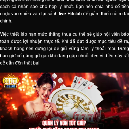
sách cá nhân sao cho hợp lý nhất. Bạn nên chia nhỏ số tiền
cược vào nhiều ván tại sảnh
live Hitclub
để giảm thiểu rủi ro tà
chính.
Việc thiết lập hạn mức thắng thua cụ thể sẽ giúp hội viên bảo
toàn được lợi nhuận thực tế. Khi đã đạt được mục tiêu đề ra,
khách hàng nên dừng lại để giữ vững tâm lý thoải mái. Đừng
bao giờ cố gắng gỡ gạc khi đang gặp chuỗi đen vì điều này rất
dễ dẫn đến thất bại.