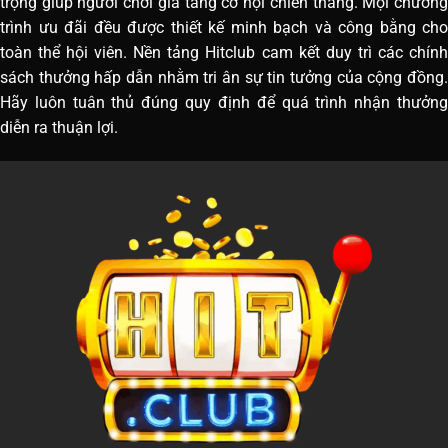
trọng giúp người chơi gia tăng cơ hội chiến thắng. Mọi chương
trình ưu đãi đều được thiết kế minh bạch và công bằng cho
toàn thể hội viên. Nền tảng Hitclub cam kết duy trì các chính
sách thưởng hấp dẫn nhằm tri ân sự tin tưởng của cộng đồng.
Hãy luôn tuân thủ đúng quy định để quá trình nhận thưởng
diễn ra thuận lợi.