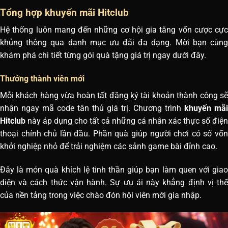
Tổng hợp khuyến mãi Hitclub
Hệ thống luôn mang đến những cơ hội gia tăng vốn cược cực
khủng thông qua danh mục ưu đãi đa dạng. Mời bạn cùng
khám phá chi tiết từng gói quà tặng giá trị ngay dưới đây.
Thưởng thành viên mới
Mỗi khách hàng vừa hoàn tất đăng ký tài khoản thành công sẽ
nhận ngay mã code tân thủ giá trị. Chương trình
khuyến mãi
Hitclub
này áp dụng cho tất cả những cá nhân xác thực số điện
thoại chính chủ lần đầu. Phần quà giúp người chơi có số vốn
khởi nghiệp nhỏ để trải nghiệm các sảnh game bài đỉnh cao.
Đây là món quà khích lệ tinh thần giúp bạn làm quen với giao
diện và cách thức vận hành. Sự ưu ái này khẳng định vị thế
của nền tảng trong việc chào đón hội viên mới gia nhập.