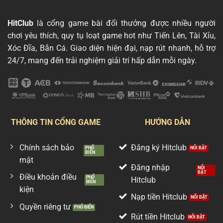
HitClub
là cổng game bài đổi thưởng được nhiều người
chơi yêu thích, quy tụ loạt game hot như Tiến Lên, Tài Xỉu,
Xóc Đĩa, Bắn Cá. Giao diện hiện đại, nạp rút nhanh, hỗ trợ
24/7, mang đến trải nghiệm giải trí hấp dẫn mỗi ngày.
THÔNG TIN CỔNG GAME
HƯỚNG DẪN
Chính sách bảo
Đăng ký Hitclub
mật
Đăng nhập
Điều khoản điều
Hitclub
kiện
Nạp tiền Hitclub
Quyền riêng tư
Rút tiền Hitclub