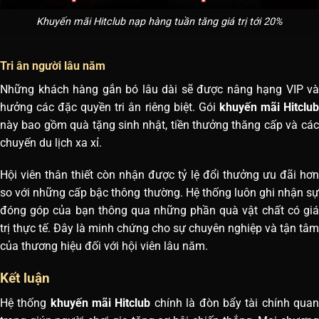
Khuyến mãi Hitclub nạp hàng tuần tăng giá trị tới 20%
Tri ân người lâu năm
Những khách hàng gắn bó lâu dài sẽ được nâng hạng VIP và
hưởng các đặc quyền tri ân riêng biệt. Gói
khuyến mãi Hitclu
này bao gồm quà tặng sinh nhật, tiền thưởng thăng cấp và các
chuyến du lịch xa xỉ.
Hội viên thân thiết còn nhận được tỷ lệ đổi thưởng ưu đãi hơn
so với những cấp bậc thông thường. Hệ thống luôn ghi nhận sự
đóng góp của bạn thông qua những phần quà vật chất có giá
trị thực tế. Đây là minh chứng cho sự chuyên nghiệp và tận tâm
của thương hiệu đối với hội viên lâu năm.
Kết luận
Hệ thống
khuyến mãi Hitclub
chính là đòn bẩy tài chính qua