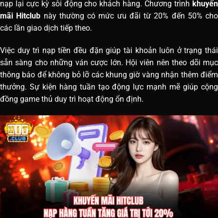
nạp lại cực kỳ sôi động cho khách hàng. Chương trình
khuyến
mãi Hitclub
này thường có mức ưu đãi từ 20% đến 50% cho
các lần giao dịch tiếp theo.
Việc duy trì nạp tiền đều đặn giúp tài khoản luôn ở trạng thái
sẵn sàng cho những ván cược lớn. Hội viên nên theo dõi mục
thông báo để không bỏ lỡ các khung giờ vàng nhận thêm điểm
thưởng. Sự kiện hàng tuần tạo động lực mạnh mẽ giúp cộng
đồng game thủ duy trì hoạt động ổn định.