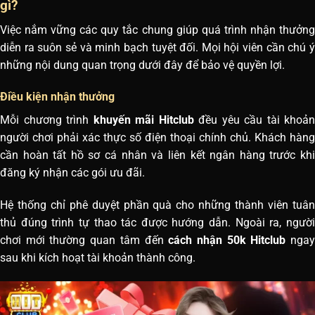
gì?
Việc nắm vững các quy tắc chung giúp quá trình nhận thưởng
diễn ra suôn sẻ và minh bạch tuyệt đối. Mọi hội viên cần chú ý
những nội dung quan trọng dưới đây để bảo vệ quyền lợi.
Điều kiện nhận thưởng
Mỗi chương trình
khuyến mãi Hitclub
đều yêu cầu tài khoản
người chơi phải xác thực số điện thoại chính chủ. Khách hàng
cần hoàn tất hồ sơ cá nhân và liên kết ngân hàng trước khi
đăng ký nhận các gói ưu đãi.
Hệ thống chỉ phê duyệt phần quà cho những thành viên tuân
thủ đúng trình tự thao tác được hướng dẫn. Ngoài ra, người
chơi mới thường quan tâm đến
cách nhận 50k Hitclub
nga
sau khi kích hoạt tài khoản thành công.