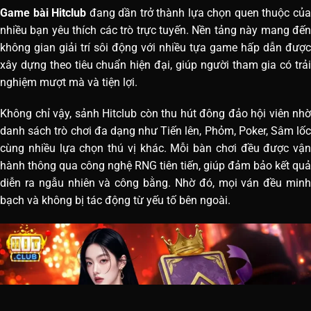
Game bài Hitclub
đang dần trở thành lựa chọn quen thuộc củ
nhiều bạn yêu thích các trò trực tuyến. Nền tảng này mang đến
không gian giải trí sôi động với nhiều tựa game hấp dẫn được
xây dựng theo tiêu chuẩn hiện đại, giúp người tham gia có trải
nghiệm mượt mà và tiện lợi.
Không chỉ vậy, sảnh Hitclub còn thu hút đông đảo hội viên nhờ
danh sách trò chơi đa dạng như Tiến lên, Phỏm, Poker, Sâm lốc
cùng nhiều lựa chọn thú vị khác. Mỗi bàn chơi đều được vận
hành thông qua công nghệ RNG tiên tiến, giúp đảm bảo kết quả
diễn ra ngẫu nhiên và công bằng. Nhờ đó, mọi ván đều minh
bạch và không bị tác động từ yếu tố bên ngoài.