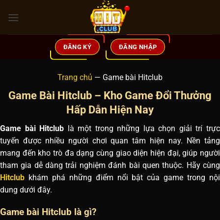
Bỏ
qua
nội
dung
ĐĂNG KÝ
ĐĂNG NHẬP
Trang chủ
—
Game bài Hitclub
Game Bài Hitclub – Kho Game Đổi Thưởng
Hấp Dẫn Hiện Nay
Game bài Hitclub
là một trong những lựa chọn giải trí trự
tuyến được nhiều người chơi quan tâm hiện nay. Nền tảng
mang đến kho trò đa dạng cùng giao diện hiện đại, giúp người
tham gia dễ dàng trải nghiệm đánh bài quen thuộc. Hãy cùng
Hitclub
khám phá những điểm nổi bật của game trong nội
dung dưới đây.
Game bài Hitclub là gì?