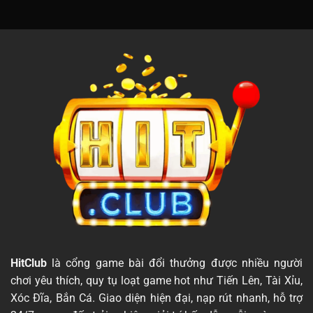
Tài
Tăng
Xỉu
Cơ
MD5
Hội
Thắng
Chiến
Đậm
Thắng
Mỗi
Ngày
Tại
Hitclub
HitClub
là cổng game bài đổi thưởng được nhiều người
chơi yêu thích, quy tụ loạt game hot như Tiến Lên, Tài Xỉu,
Xóc Đĩa, Bắn Cá. Giao diện hiện đại, nạp rút nhanh, hỗ trợ