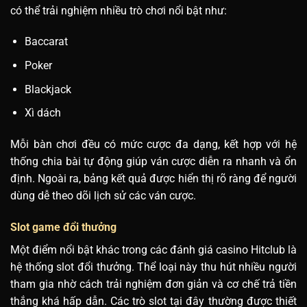
có thể trải nghiệm nhiều trò chơi nổi bật như:
Baccarat
Poker
Blackjack
Xì dách
Mỗi bàn chơi đều có mức cược đa dạng, kết hợp với hệ
thống chia bài tự động giúp ván cược diễn ra nhanh và ổn
định. Ngoài ra, bảng kết quả được hiển thị rõ ràng để người
dùng dễ theo dõi lịch sử các ván cược.
Slot game đổi thưởng
Một điểm nổi bật khác trong các đánh giá casino Hitclub là
hệ thống slot đổi thưởng. Thể loại này thu hút nhiều người
tham gia nhờ cách trải nghiệm đơn giản và cơ chế trả tiền
thắng khá hấp dẫn. Các trò slot tại đây thường được thiết