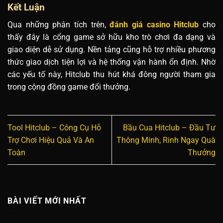
Kết Luận
Qua những phân tích trên,
đánh giá casino Hitclub
cho
thấy đây là cổng game sở hữu kho trò chơi đa dạng và
giao diện dễ sử dụng. Nền tảng cũng hỗ trợ nhiều phương
thức giao dịch tiện lợi và hệ thống vận hành ổn định. Nhờ
các yếu tố này, Hitclub thu hút khá đông người tham gia
trong cộng đồng game đổi thưởng.
Tool Hitclub – Công Cụ Hỗ
Bầu Cua Hitclub – Đầu Tư
Trợ Chơi Hiệu Quả Và An
Thông Minh, Rinh Ngay Quà
Toàn
Thưởng
BÀI VIẾT MỚI NHẤT