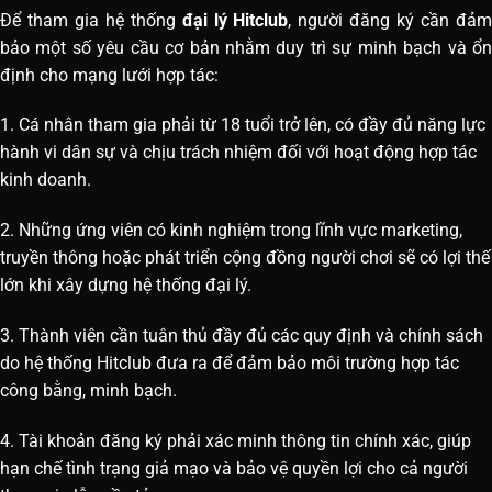
Để tham gia hệ thống
đại lý Hitclub
, người đăng ký cần đả
bảo một số yêu cầu cơ bản nhằm duy trì sự minh bạch và ổn
định cho mạng lưới hợp tác:
1. Cá nhân tham gia phải từ 18 tuổi trở lên, có đầy đủ năng lực
hành vi dân sự và chịu trách nhiệm đối với hoạt động hợp tác
kinh doanh.
2. Những ứng viên có kinh nghiệm trong lĩnh vực marketing,
truyền thông hoặc phát triển cộng đồng người chơi sẽ có lợi thế
lớn khi xây dựng hệ thống đại lý.
3. Thành viên cần tuân thủ đầy đủ các quy định và chính sách
do hệ thống Hitclub đưa ra để đảm bảo môi trường hợp tác
công bằng, minh bạch.
4. Tài khoản đăng ký phải xác minh thông tin chính xác, giúp
hạn chế tình trạng giả mạo và bảo vệ quyền lợi cho cả người