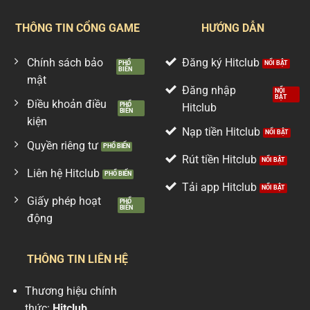
THÔNG TIN CỔNG GAME
HƯỚNG DẪN
Chính sách bảo
Đăng ký Hitclub
mật
Đăng nhập
Điều khoản điều
Hitclub
kiện
Nạp tiền Hitclub
Quyền riêng tư
Rút tiền Hitclub
Liên hệ Hitclub
Tải app Hitclub
Giấy phép hoạt
động
THÔNG TIN LIÊN HỆ
Thương hiệu chính
thức:
Hitclub