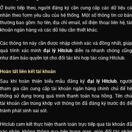
Ở bước tiếp theo, người đăng ký cần cung cấp các dữ liệu cá
nhân theo form yêu cầu của hệ thống. Một số thông tin cơ bản
thường bao gồm: họ tên, địa chỉ email, số điện thoại liên hệ, tài
khoản ngân hàng và các dữ liệu cần thiết khác.
Các thông tin này cần được nhập chính xác và đồng nhất, giúp
quá trình xác minh
đại lý Hitclub
diễn ra nhanh chóng cũn
như đảm bảo quyền lợi cho đối tác khi hợp tác cùng Hitclub.
Hoàn tất liên kết tài khoản
Sau khi hoàn thiện biểu mẫu đăng ký
đại lý Hitclub
, ngườ
tham gia cần cung cấp tài khoản ngân hàng chính chủ để hệ
thống sử dụng trong quá trình thanh toán hoa hồng. Tên chủ
tài khoản cần trùng khớp với thông tin đã đăng ký trước đó để
tránh phát sinh sai sót.
Hitclub cam kết thực hiện thanh toán trực tiếp qua tài khoản đã
xác nhận, không thông qua bên trung gian, giúp đối tác nhận