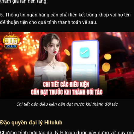
tham gia lẫn nền tảng.
5. Thông tin ngân hàng cần phải liên kết trùng khớp với họ tên
để thuận tiện cho quá trình thanh toán về sau.
Chi tiết các điều kiện cần đạt trước khi thành đối tác
Đặc quyền đại lý Hitclub
Chương trình hợp tác đại lý Hitclub được xây dựng với quy mô