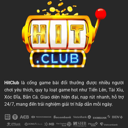
HitClub
là cổng game bài đổi thưởng được nhiều người
chơi yêu thích, quy tụ loạt game hot như Tiến Lên, Tài Xỉu,
Xóc Đĩa, Bắn Cá. Giao diện hiện đại, nạp rút nhanh, hỗ trợ
24/7, mang đến trải nghiệm giải trí hấp dẫn mỗi ngày.